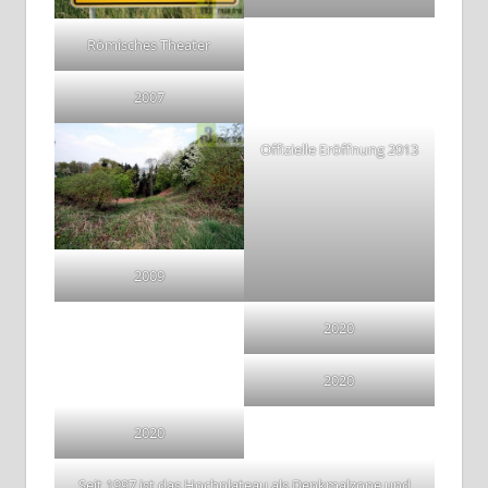
Römisches Theater
2007
Offizielle Eröffnung 2013
2009
2020
2020
2020
Seit 1997 ist das Hochplateau als Denkmalzone und