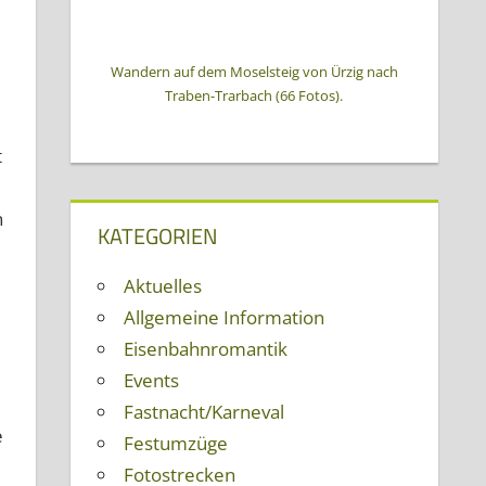
Wandern auf dem Moselsteig von Ürzig nach
Traben-Trarbach (66 Fotos).
t
n
KATEGORIEN
Aktuelles
Allgemeine Information
Eisenbahnromantik
Events
Fastnacht/Karneval
e
Festumzüge
Fotostrecken