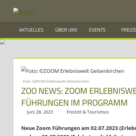
Zum
REGIO3
Inhalt
springen
Informationen
AKTUELLES
ÜBER UNS
EVENTS
FREIZ
über
die
Region
Mosel
und
Foto: ©ZOOM Erlebniswelt Gelsenkirchen
Saar
ZOO NEWS: ZOOM ERLEBNISWE
im
FÜHRUNGEN IM PROGRAMM
Dreiländereck
Juni 28, 2023
Regio3
Freizeit & Tourismus
Neue Zoom Führungen am 02.07.2023 (Erlebnis