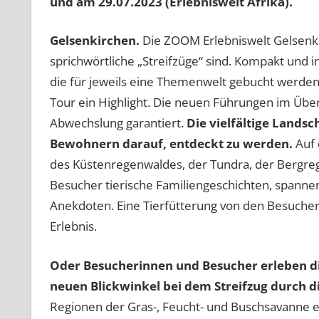
und am 29.07.2023 (Erlebniswelt Afrika).
Gelsenkirchen.
Die ZOOM Erlebniswelt Gelsenk
sprichwörtliche „Streifzüge“ sind. Kompakt und i
die für jeweils eine Themenwelt gebucht werden k
Tour ein Highlight. Die neuen Führungen im Überb
Abwechslung garantiert.
Die vielfältige Lands
Bewohnern darauf, entdeckt zu werden.
Auf 
des Küstenregenwaldes, der Tundra, der Bergreg
Besucher tierische Familiengeschichten, spann
Anekdoten. Eine Tierfütterung von den Besuche
Erlebnis.
Oder Besucherinnen und Besucher erleben di
neuen Blickwinkel bei dem Streifzug durch di
Regionen der Gras-, Feucht- und Buschsavanne e