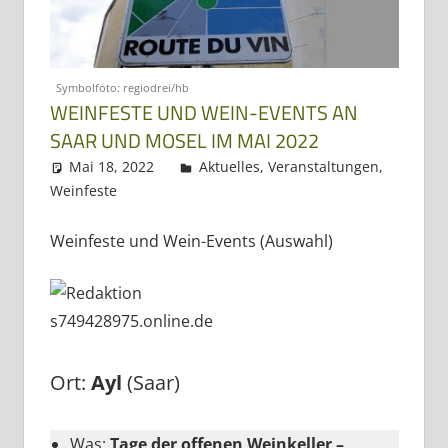
Dreiländereck
Symbolfoto: regiodrei/hb
WEINFESTE UND WEIN-EVENTS AN
SAAR UND MOSEL IM MAI 2022
Mai 18, 2022
Regio3
Aktuelles
,
Veranstaltungen
,
Weinfeste
Weinfeste und Wein-Events (Auswahl)
Ort:
Ayl
(Saar)
Was:
Tage der offenen Weinkeller –