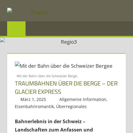
Zum
Inhalt
REGIO3
springen
Informationen
über
die
Region
Mosel
Mit der Bahn über die Schweizer Berge.
TRAUMBAHNEN ÜBER DIE BERGE – DER
und
GLACIER EXPRESS
Saar
März 1, 2025
Regio3
Allgemeine Information
,
im
Eisenbahnromantik
,
Überregionales
Dreiländereck
Bahnerlebnis in der Schweiz –
Landschaften zum Anfassen
und