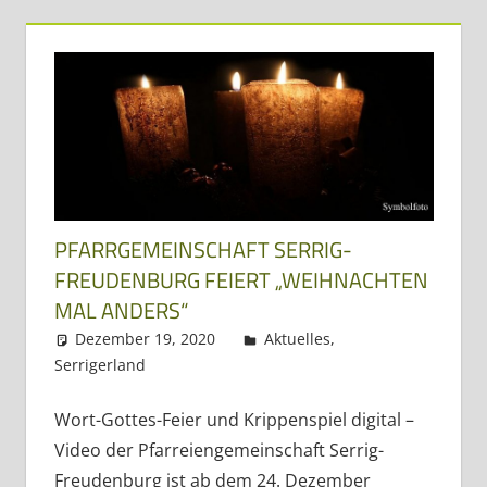
Dreiländereck
PFARRGEMEINSCHAFT SERRIG-
FREUDENBURG FEIERT „WEIHNACHTEN
MAL ANDERS“
Dezember 19, 2020
Regio3
Aktuelles
,
Serrigerland
Wort-Gottes-Feier und Krippenspiel digital –
Video der Pfarreiengemeinschaft Serrig-
Freudenburg ist ab dem 24. Dezember