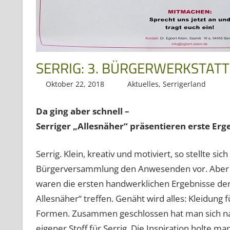
SERRIG: 3. BÜRGERWERKSTAT
Oktober 22, 2018
Regio3
Aktuelles
,
Serrigerland
Da ging aber schnell –
Serriger „Allesnäher“ präsentieren erste Erg
Serrig. Klein, kreativ und motiviert, so stellte si
Bürgerversammlung den Anwesenden vor. Aber da
waren die ersten handwerklichen Ergebnisse der 
Allesnäher“ treffen. Genäht wird alles: Kleidung
Formen. Zusammen geschlossen hat man sich nac
eigener Stoff für Serrig. Die Inspiration holte 