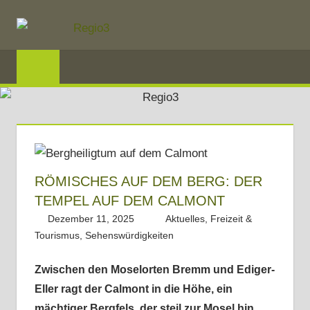
Zum
Inhalt
springen
REGIO3
Informationen
über
die
Region
Mosel
RÖMISCHES AUF DEM BERG: DER
TEMPEL AUF DEM CALMONT
und
Dezember 11, 2025
Regio3
Aktuelles
,
Freizeit &
Saar
Tourismus
,
Sehenswürdigkeiten
im
Dreiländereck
Zwischen den Moselorten Bremm und Ediger-
Eller ragt der Calmont in die Höhe, ein
mächtiger Bergfels, der steil zur Mosel hin