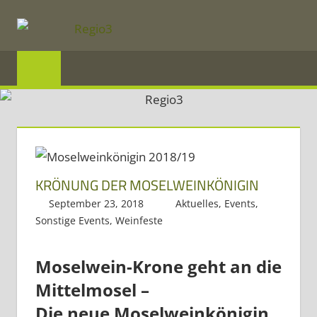
Zum
Inhalt
REGIO3
springen
Informationen
über
die
Region
KRÖNUNG DER MOSELWEINKÖNIGIN
Mosel
und
September 23, 2018
Regio3
Aktuelles
,
Events
,
Sonstige Events
,
Weinfeste
Saar
im
Moselwein-Krone geht an die
Dreiländereck
Mittelmosel –
Die neue Moselweinkönigin