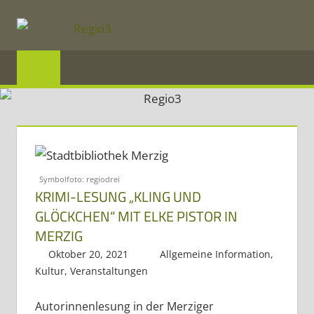
Zum
Inhalt
REGIO3
springen
Informationen
über
die
Region
Mosel
Symbolfoto: regiodrei
KRIMI-LESUNG „KLING UND
und
GLÖCKCHEN“ MIT ELKE PISTOR IN
Saar
MERZIG
im
Oktober 20, 2021
Regio3
Allgemeine Information
,
Dreiländereck
Kultur
,
Veranstaltungen
Autorinnenlesung in der Merziger