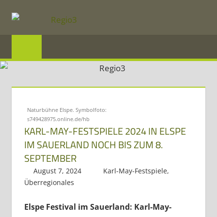
Zum
Inhalt
REGIO3
springen
Informationen
über
die
Region
Naturbühne Elspe. Symbolfoto:
s749428975.online.de/hb
Mosel
KARL-MAY-FESTSPIELE 2024 IN ELSPE
und
IM SAUERLAND NOCH BIS ZUM 8.
Saar
SEPTEMBER
im
August 7, 2024
Regio3
Karl-May-Festspiele
,
Überregionales
Dreiländereck
Elspe Festival im Sauerland: Karl-May-