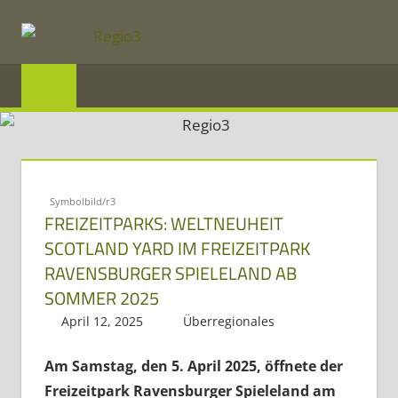
Zum
Inhalt
REGIO3
springen
Informationen
über
die
Region
Symbolbild/r3
FREIZEITPARKS: WELTNEUHEIT
Mosel
SCOTLAND YARD IM FREIZEITPARK
und
RAVENSBURGER SPIELELAND AB
Saar
SOMMER 2025
im
April 12, 2025
Regio3
Überregionales
Dreiländereck
Am Samstag, den 5. April 2025, öffnete der
Freizeitpark Ravensburger Spieleland am