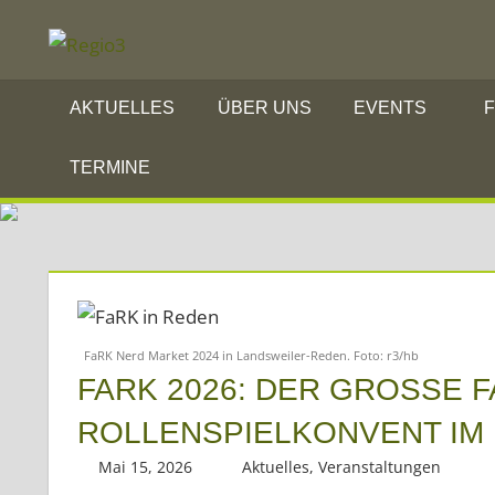
Zum
REGIO3
Inhalt
springen
Informationen
AKTUELLES
ÜBER UNS
EVENTS
F
über
TERMINE
die
Region
Mosel
und
Saar
im
FaRK Nerd Market 2024 in Landsweiler-Reden. Foto: r3/hb
Dreiländereck
FARK 2026: DER GROSSE FA
OLLENSPIELKONVENT IM 
Mai 15, 2026
Regio3
Aktuelles
,
Veranstaltungen