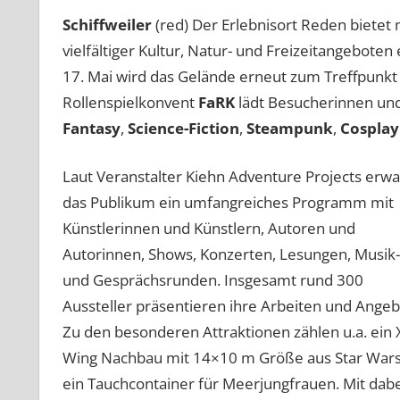
Schiffweiler
(red) Der Erlebnisort Reden biete
vielfältiger Kultur, Natur- und Freizeitangebote
17. Mai wird das Gelände erneut zum Treffpunkt 
Rollenspielkonvent
FaRK
lädt Besucherinnen u
Fantasy
,
Science-Fiction
,
Steampunk
,
Cosplay
Laut Veranstalter Kiehn Adventure Projects erwa
das Publikum ein umfangreiches Programm mit
Künstlerinnen und Künstlern, Autoren und
Autorinnen, Shows, Konzerten, Lesungen, Musik-
und Gesprächsrunden. Insgesamt rund 300
Aussteller präsentieren ihre Arbeiten und Angeb
Zu den besonderen Attraktionen zählen u.a. ein 
Wing Nachbau mit 14×10 m Größe aus Star War
ein Tauchcontainer für Meerjungfrauen. Mit dabe