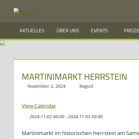
Zum
REGIO3
Inhalt
springen
Informationen
AKTUELLES
ÜBER UNS
EVENTS
FREIZ
über
die
Region
Mosel
MARTINIMARKT HERRSTEIN
und
November 2, 2024
Regio3
Saar
im
View Calendar
Dreiländereck
2024-11-02 00:00 - 2024-11-03 00:00
Martinimarkt im historischen Herrstein am Sam