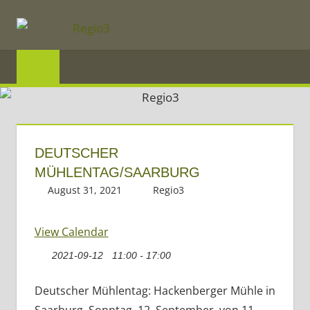
Zum
Inhalt
springen
REGIO3
Informationen
über
die
DEUTSCHER
Region
MÜHLENTAG/SAARBURG
Mosel
August 31, 2021
Regio3
und
Saar
View Calendar
im
2021-09-12
11:00 - 17:00
Dreiländereck
Deutscher Mühlentag: Hackenberger Mühle in
Saarburg. Sonntag, 12. September, von 11