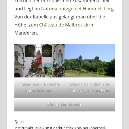
Zeichen der europäischen Zusammenarbeit
und liegt im
Naturschutzgebiet Hammelsberg
.
Von der Kapelle aus gelangt man über die
Höhe zum
Château de Malbrouck
in
Manderen.
Friedenskapelle – Notre
Wanderziel Château de
Dame de la paix.
Malbrouck in Manderen.
Blick in das Moseltal
Quelle:
institut-aktuelle-kunst.de/kunstlexikon/perl-oberperl-