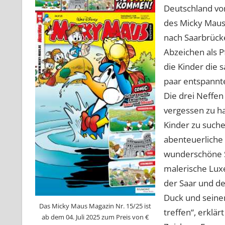
Deutschland vo
des Micky Maus
nach Saarbrück
Abzeichen als P
die Kinder die 
paar entspannt
Die drei Neffen
vergessen zu ha
Kinder zu suche
abenteuerliche 
wunderschöne Sa
malerische Luxe
der Saar und de
Duck und seine
Das Micky Maus Magazin Nr. 15/25 ist
treffen“, erklä
ab dem 04. Juli 2025 zum Preis von €