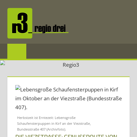
Zum
Inhalt
springen
REGIO3
Informationen
über
die
Region
Mosel
und
Herbstzeit ist Erntezeit: Lebensgroße
Saar
Schaufensterpuppen in Kirf an der Viezstraße,
im
Bundesstraße 407 (Archivfoto).
DIE VIEZSTRASSE: GENUSSROUTE VON M