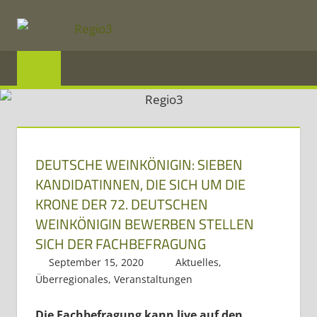
Zum
Inhalt
REGIO3
springen
Informationen
über
die
Region
DEUTSCHE WEINKÖNIGIN: SIEBEN
KANDIDATINNEN, DIE SICH UM DIE
Mosel
KRONE DER 72. DEUTSCHEN
und
WEINKÖNIGIN BEWERBEN STELLEN
Saar
SICH DER FACHBEFRAGUNG
im
September 15, 2020
Regio3
Aktuelles
,
Dreiländereck
Überregionales
,
Veranstaltungen
Die Fachbefragung kann live auf den