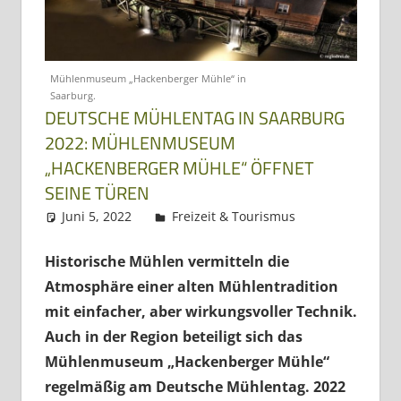
Dreiländereck
Mühlenmuseum „Hackenberger Mühle“ in
Saarburg.
DEUTSCHE MÜHLENTAG IN SAARBURG
2022: MÜHLENMUSEUM
„HACKENBERGER MÜHLE“ ÖFFNET
SEINE TÜREN
Juni 5, 2022
Regio3
Freizeit & Tourismus
Historische Mühlen vermitteln die
Atmosphäre einer alten Mühlentradition
mit einfacher, aber wirkungsvoller Technik.
Auch in der Region beteiligt sich das
Mühlenmuseum „Hackenberger Mühle“
regelmäßig am Deutsche Mühlentag. 2022