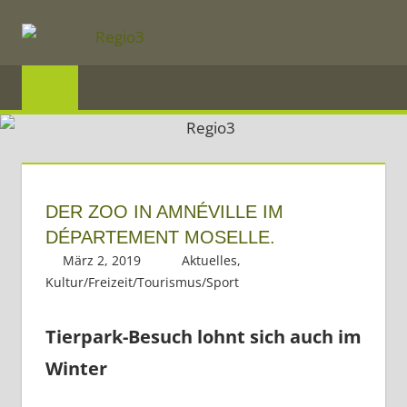
Zum
Inhalt
springen
REGIO3
Informationen
über
die
Region
DER ZOO IN AMNÉVILLE IM
Mosel
DÉPARTEMENT MOSELLE.
März 2, 2019
Regio3
Aktuelles
,
und
Kultur/Freizeit/Tourismus/Sport
Saar
im
Tierpark-Besuch lohnt sich auch im
Dreiländereck
Winter