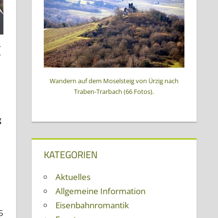
E
Wandern auf dem Moselsteig von Ürzig nach
Traben-Trarbach (66 Fotos).
g
KATEGORIEN
Aktuelles
Allgemeine Information
Eisenbahnromantik
5