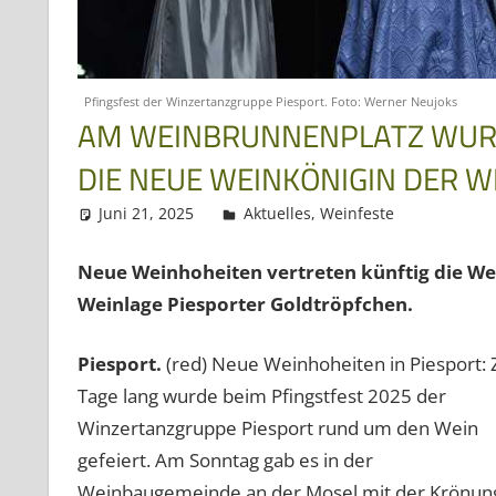
Pfingsfest der Winzertanzgruppe Piesport. Foto: Werner Neujoks
AM WEINBRUNNENPLATZ WURDE
DIE NEUE WEINKÖNIGIN DER W
Juni 21, 2025
Regio3
Aktuelles
,
Weinfeste
Neue Weinhoheiten vertreten künftig die W
Weinlage Piesporter Goldtröpfchen.
Piesport.
(red) Neue Weinhoheiten in Piesport: 
Tage lang wurde beim Pfingstfest 2025 der
Winzertanzgruppe Piesport rund um den Wein
gefeiert. Am Sonntag gab es in der
Weinbaugemeinde an der Mosel mit der Krönun