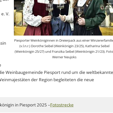
e. V.
Piesporter Weinköniginnen in Dreierpack aus einer Winzererfamili
sin
(v.l.n.r.) Dorothe Seibel (Weinkönigin 23/25), Katharina Seibel
(Weinkönigin 25/27) und Franzika Seibel (Weinkönigin 21/23). Foto
Werner Neujoks
e
7 die Weinbaugemeinde Piesport rund um die weltbekannt
Weinmajestäten der Region begleiteten die neue
önigin in Piesport 2025 –
Fotostrecke