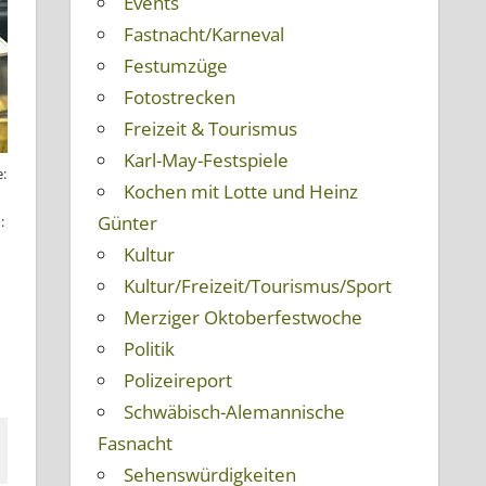
Events
Fastnacht/Karneval
Festumzüge
Fotostrecken
Freizeit & Tourismus
Karl-May-Festspiele
e:
Kochen mit Lotte und Heinz
Günter
:
Kultur
Kultur/Freizeit/Tourismus/Sport
e
Merziger Oktoberfestwoche
Politik
Polizeireport
Schwäbisch-Alemannische
Fasnacht
Sehenswürdigkeiten