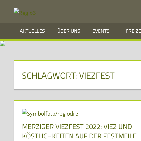
Zum
REGIO3
Inhalt
springen
Informationen
AKTUELLES
ÜBER UNS
EVENTS
FREIZ
über
die
Region
Mosel
SCHLAGWORT:
VIEZFEST
und
Saar
im
Dreiländereck
MERZIGER VIEZFEST 2022: VIEZ UND
KÖSTLICHKEITEN AUF DER FESTMEILE