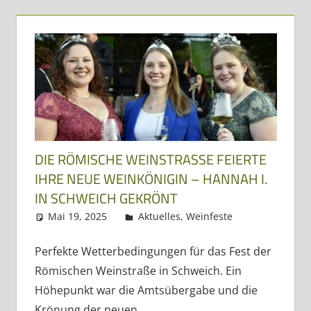
Dreiländereck
DIE RÖMISCHE WEINSTRASSE FEIERTE I
HRE NEUE WEINKÖNIGIN – HANNAH I. I
N SCHWEICH GEKRÖNT
Mai 19, 2025
Regio3
Aktuelles
,
Weinfeste
Perfekte Wetterbedingungen für das Fest der
Römischen Weinstraße in Schweich. Ein
Höhepunkt war die Amtsübergabe und die
Krönung der neuen