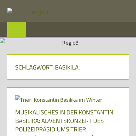
Zum
Inhalt
REGIO3
springen
Informationen
über
die
SCHLAGWORT:
BASIKILA.
Region
Mosel
und
Saar
im
MUSIKALISCHES IN DER KONSTANTIN
Dreiländereck
BASILIKA: ADVENTSKONZERT DES
POLIZEIPRÄSIDIUMS TRIER